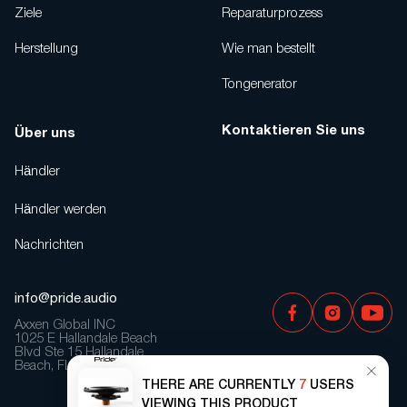
Ziele
Reparaturprozess
Herstellung
Wie man bestellt
Tongenerator
Kontaktieren Sie uns
Über uns
Händler
Händler werden
Nachrichten
info@pride.audio
Axxen Global INC
1025 E Hallandale Beach
Blvd Ste 15 Hallandale
Beach, FL 33009, USA
THERE ARE CURRENTLY
7
USERS
VIEWING THIS PRODUCT