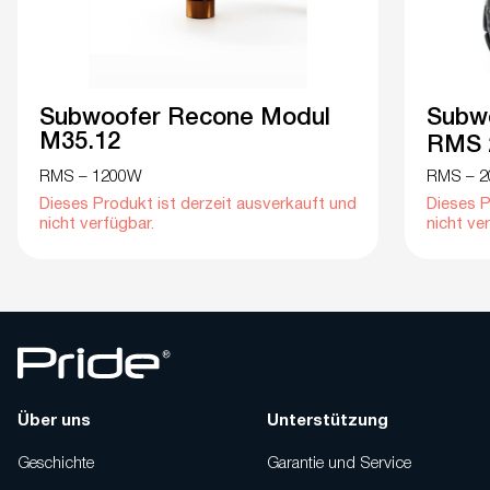
Subwoofer Recone Modul
Subwo
M35.12
RMS 
RMS – 1200W
RMS – 
Dieses Produkt ist derzeit ausverkauft und
Dieses P
nicht verfügbar.
nicht ve
Über uns
Unterstützung
Geschichte
Garantie und Service