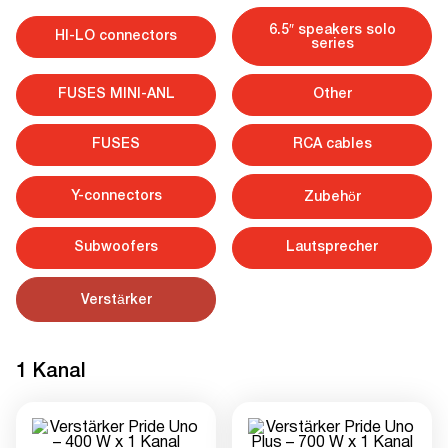
6.5″ speakers solo
HI-LO connectors
series
FUSES MINI-ANL
Other
FUSES
RCA cables
Y-connectors
Zubehör
Subwoofers
Lautsprecher
Verstärker
1 Kanal