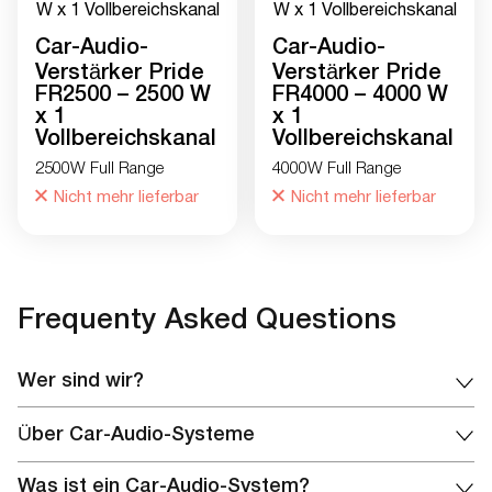
Car-Audio-
Car-Audio-
Verstärker Pride
Verstärker Pride
FR2500 – 2500 W
FR4000 – 4000 W
x 1
x 1
Vollbereichskanal
Vollbereichskanal
2500W Full Range
4000W Full Range
Nicht mehr lieferbar
Nicht mehr lieferbar
Frequenty Asked Questions
Wer sind wir?
Wir sind der offizielle Vertreter und der einzige offizielle
Über Car-Audio-Systeme
Online-Shop der Marke Pride Car Audio in den Vereinigten
Staaten. Hier können Sie sich mit unserer Ausrüstung
Pride Car Audio® ist eine Marke, die den Prozess Ihres
Was ist ein Car-Audio-System?