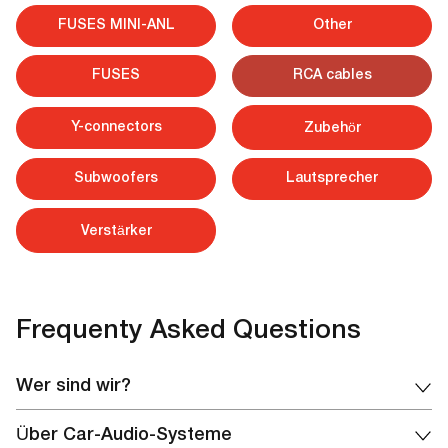
FUSES MINI-ANL
Other
FUSES
RCA cables
Y-connectors
Zubehör
Subwoofers
Lautsprecher
Verstärker
Frequenty Asked Questions
Wer sind wir?
Wir sind der offizielle Vertreter und der einzige offizielle
Über Car-Audio-Systeme
Online-Shop der Marke Pride Car Audio in den Vereinigten