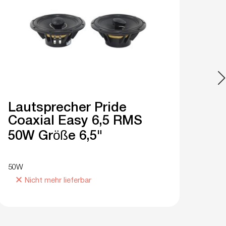
Lautsprecher Pride
Su
Coaxial Easy 6,5 RMS
15
50W Größe 6,5"
Sc
GR
50W
750
Nicht mehr lieferbar