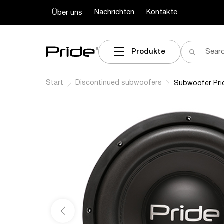
Nachrichten
Kontakte
Über uns
Produkte
Start
Discontinued subwoofers
Subwoofer Pri