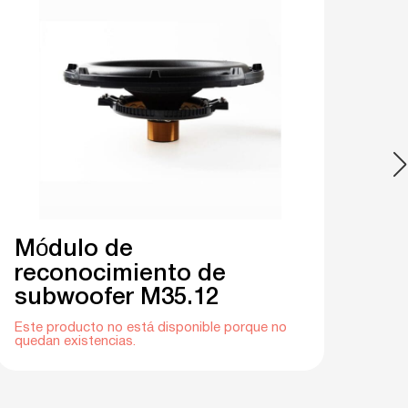
Módulo de
Mó
reconocimiento de
re
subwoofer M35.12
su
Este producto no está disponible porque no
Este
quedan existencias.
qued